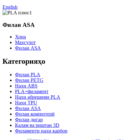
English
Филаи ASA
Хона
Маҳсулот
Филаи ASA
Категорияҳо
Филаи PLA
Филаи PETG
Нахи ABS
PLA+филамент
Нахи абрешими PLA
Нахи TPU
Филаи ASA
Филаи компютерӣ
Филаи дигар
Қалам ва риштаи 3D
Филаменти нахи карбон