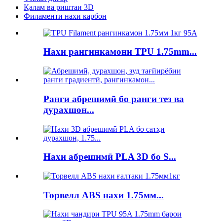
Қалам ва риштаи 3D
Филаменти нахи карбон
Нахи рангинкамони TPU 1.75mm...
Ранги абрешимӣ бо ранги тез ва
дурахшон...
Нахи абрешимӣ PLA 3D бо S...
Торвелл ABS нахи 1.75мм...