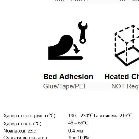
Ҳарорати экструдер (
℃
)
190 – 230
℃
Тавсияшуда 215
℃
45 – 65°C
Ҳарорати кат (
℃
)
No
андозаи zzle
0.4 мм
Суръати вентилятор
Дар 100%