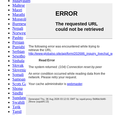
Malayalam
Maltese
Maori
Marathi
Mongolian
Burmese
Nepali
Norwegian
Pashto
Persian
Punjabi
Serbian
Sesotho
Sinhala
Slovak
Slovenian
Somali
Samoan
Scots Gaelic
Shona
Sindhi
Sundanese
Swahili
Tajik
Tamil