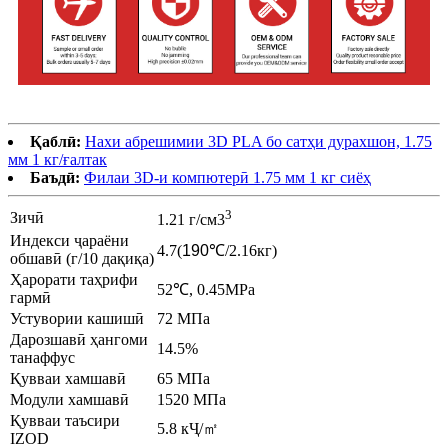
Қаблӣ:
Нахи абрешимии 3D PLA бо сатҳи дурахшон, 1.75
мм 1 кг/ғалтак
Баъдӣ:
Филаи 3D-и компютерӣ 1.75 мм 1 кг сиёҳ
3
Зичӣ
1.21 г/см3
Индекси ҷараёни
4.7
(
190
℃
/2.16кг
)
обшавӣ (г/10 дақиқа)
Ҳарорати таҳрифи
52
℃
, 0.45MPa
гармӣ
Устувории кашишӣ
72 МПа
Дарозшавӣ ҳангоми
14.5%
танаффус
Қувваи хамшавӣ
65 МПа
Модули хамшавӣ
1520 МПа
Қувваи таъсири
5.8 кҶ/
㎡
IZOD