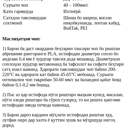
Суръати чоп
40 – 100мм/с
Кати гармшуда
Ихтиёрӣ
Сатҳҳои тавсияшудаи
Шиша бо ширеш, коғази
сохтмонӣ
ниқобкунанда, лентаи кабуд,
BuilTak, PEI
Маслиҳатҳои чоп:
1) Барои ба даст овардани беҳтарин таъсири чоп бо риштаи
абрешими рангоранги PLA, истифодаи диаметри сопло бо
андозаи 0,4 мм ё хурдтар тавсия дода мешавад. Диаметрҳои
соплоҳои хурдтар метавонанд ба тафсилот ва сифати беҳтари
сатҳ ноил шаванд. Ҳарорати тавсияшудаи чоп байни 200-
220°C ва ҳарорати кат байни 45-65°C мебошад. Суръати
оптималии чоп тақрибан 50-60 мм/с ва баландии қабат бояд
байни 0,1-0,2 мм бошад.
2) Пас аз ҳар истифода нӯги риштаро маҳкам кунед, масалан,
нӯги озоди риштаро ба сӯрох гузоред, то ки ришта ҳангоми
истифодаи оянда печида намонад.
3) Барои дароз кардани мӯҳлати истифодаи риштаи худ,
лутфан онро дар халта ё қуттии хушк ва мӯҳршуда нигоҳ
доред.