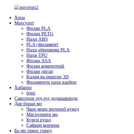
Хона
Маҳсулот
Филаи PLA
Филаи PETG
Нахи ABS
PLA+филамент
Нахи абрешими PLA
Нахи TPU
Филаи ASA
Филаи компютерӣ
Филаи дигар
Қалам ва риштаи 3D
Филаменти нахи карбон
Хабарҳо
блог
Саволҳои зуд-зуд додашаванда
Дар бораи мо
Чаро моро интихоб кунед
Масъулияти мо
Курси рушд
Сафари корхона
Бо мо тамос гиред