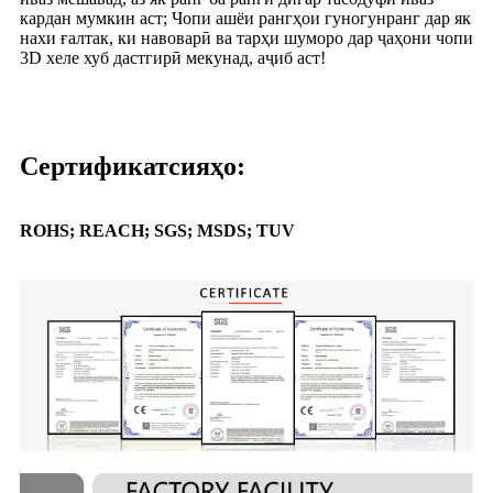
кардан мумкин аст; Чопи ашёи рангҳои гуногунранг дар як
нахи ғалтак, ки навоварӣ ва тарҳи шуморо дар ҷаҳони чопи
3D хеле хуб дастгирӣ мекунад, аҷиб аст!
Сертификатсияҳо:
ROHS; REACH; SGS; MSDS; TUV