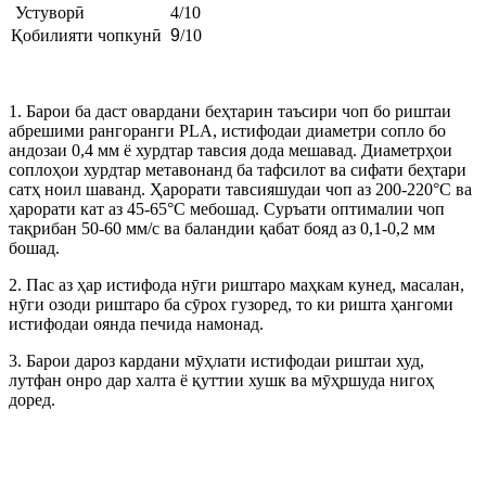
Устуворӣ
4/10
Қобилияти чопкунӣ
9
/10
1. Барои ба даст овардани беҳтарин таъсири чоп бо риштаи
абрешими рангоранги PLA, истифодаи диаметри сопло бо
андозаи 0,4 мм ё хурдтар тавсия дода мешавад. Диаметрҳои
соплоҳои хурдтар метавонанд ба тафсилот ва сифати беҳтари
сатҳ ноил шаванд. Ҳарорати тавсияшудаи чоп аз 200-220°C ва
ҳарорати кат аз 45-65°C мебошад. Суръати оптималии чоп
тақрибан 50-60 мм/с ва баландии қабат бояд аз 0,1-0,2 мм
бошад.
2. Пас аз ҳар истифода нӯги риштаро маҳкам кунед, масалан,
нӯги озоди риштаро ба сӯрох гузоред, то ки ришта ҳангоми
истифодаи оянда печида намонад.
3. Барои дароз кардани мӯҳлати истифодаи риштаи худ,
лутфан онро дар халта ё қуттии хушк ва мӯҳршуда нигоҳ
доред.