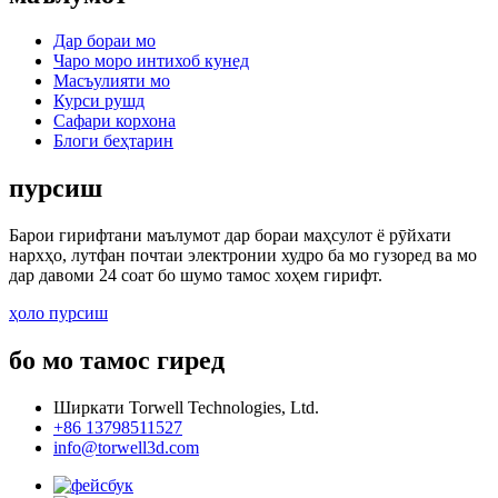
Дар бораи мо
Чаро моро интихоб кунед
Масъулияти мо
Курси рушд
Сафари корхона
Блоги беҳтарин
пурсиш
Барои гирифтани маълумот дар бораи маҳсулот ё рӯйхати
нархҳо, лутфан почтаи электронии худро ба мо гузоред ва мо
дар давоми 24 соат бо шумо тамос хоҳем гирифт.
ҳоло пурсиш
бо мо тамос гиред
Ширкати Torwell Technologies, Ltd.
+86 13798511527
info@torwell3d.com