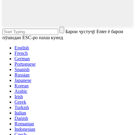
Барои ҷустуҷӯ Enter ё барои
пӯшидан ESC-ро пахш кунед
English
French
German
Portuguese
Spanish
Russian
Japanese
Korean
Arabic
Irish
Greek
Turkish
Italian
Danish
Romanian
Indonesian
Czech