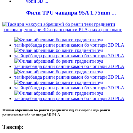
Фили TPU чандири 95A 1.75mm ...
Филаи абрешимӣ бо ранги градиенти зуд тағйирёбанда ранги
рангинкамон бо чопгари 3D PLA
Тавсиф: