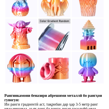
Рангинкамони беназири абрешими металлӣ бо рангҳои
гуногун:
Ин ранги градиентӣ аст, тақрибан дар ҳар 3-5 метр ранг
иваз мешавад, аз як ранг ба ранги дигар тасодуфӣ иваз