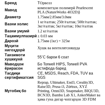
Бренд
T
Орвелл
композитҳои полимерӣ Pearlescent
Мавод
PLA (NatureWorks 4032D)
)
Диаметр
1.75мм/2.85мм/3.0мм
1 кг/ғалтак; 250г/ғалтак; 500г/ғалтак;
Вазни холис
3кг/ғалтак; 5кг/ғалтак; 10кг/ғалтак
Вазни умумӣ
1.2 кг/ғалтак
Таҳаммулпазирӣ
± 0.03 мм
Дарозӣ
1
.75мм (1кг) = 325м
Муҳити
Хушк ва вентилятсияшуда
нигоҳдорӣ
Танзимоти
55
˚
C барои 6 соат
хушккунӣ
Маводҳои
Бо Torwell HIPS, Torwell PVA
ёрирасон
истифода баред
Тасдиқи
CE, MSDS, Reach, FDA, TUV ва
сертификатсия
SGS
Reprap, Ultimaker, End3, Creality3D,
Raise3D, Prusa i3, Z
or
trax, XYZ
Мутобиқ бо
Printing, Omni3D, Snapmaker, BIQU3D,
BCN3D, Bambu Lab X1, AnkerMaker ва
ҳама гуна дигар чопгарҳои 3D FDM