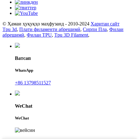
© Ҳамаи ҳуқуқҳо маҳфузанд - 2010-2024
Харитаи сайт
Tpu 3d
,
Плати филаменти абрешимӣ
,
Сирпи Пла
,
Филаи
абрешимӣ
,
Филаи TPU
,
Tpu 3D Filament
,
Ватсап
WhatsApp
+86 13798511527
WeChat
WeChat