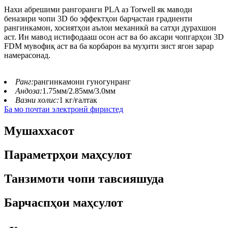
Нахи абрешими рангоранги PLA аз Torwell як маводи
беназири чопи 3D бо эффектҳои барҷастаи градиенти
рангинкамон, хосиятҳои аълои механикӣ ва сатҳи дурахшон
аст. Ин мавод истифодааш осон аст ва бо аксари чопгарҳои 3D
FDM мувофиқ аст ва ба корбарон ва муҳити зист ягон зарар
намерасонад.
Ранг:
рангинкамони гуногунранг
Андоза:
1.75мм/2.85мм/3.0мм
Вазни холис:
1 кг/ғалтак
Ба мо почтаи электронӣ фиристед
Мушаххасот
Параметрҳои маҳсулот
Танзимоти чопи тавсияшуда
Барчаспҳои маҳсулот