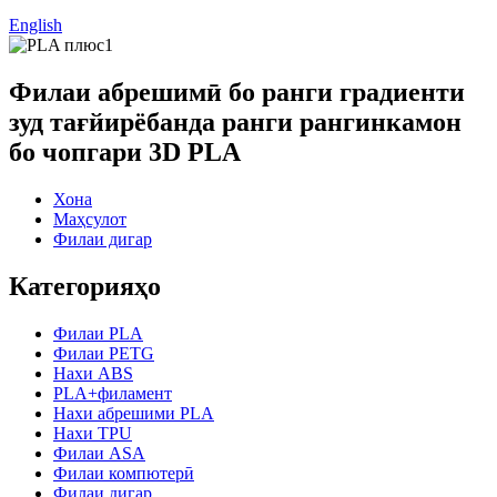
English
Филаи абрешимӣ бо ранги градиенти
зуд тағйирёбанда ранги рангинкамон
бо чопгари 3D PLA
Хона
Маҳсулот
Филаи дигар
Категорияҳо
Филаи PLA
Филаи PETG
Нахи ABS
PLA+филамент
Нахи абрешими PLA
Нахи TPU
Филаи ASA
Филаи компютерӣ
Филаи дигар