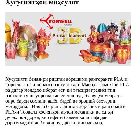
Хусусиятҳои маҳсулот
Хусусияти беназири риштаи абрешими рангоранги PLA-и
Торвелл таъсири рангоранги он аст. Мавод аз омехтаи PLA
ва дигар моддаҳо иборат аст, ки таъсири градиентии
рангҳои гуногунро дар ашёи чопшуда ба вуҷуд меорад ва
онро барои сохтани ашёи бадеӣ ва ороишӣ беҳтарин
мегардонад. Илова бар ин, риштаи абрешими рангоранги
PLA-и Торвелл хосиятҳои аълои механикӣ ва сатҳи
дурахшон дорад, ки сифати баланд ва истифодаи
дарозмуддати ашёи чопшударо таъмин мекунад.