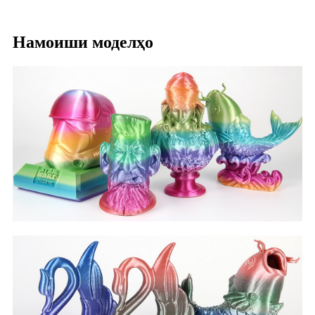
Намоиши моделҳо