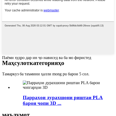
Паёми худро дар ин ҷо нависед ва ба мо фиристед
Маҳсулот
категорияҳо
Тамаркуз ба таъмини ҳалли mong pu барои 5 сол.
Парраҳои дурахшони риштаи PLA
барои чопи 3D ...
маълумот