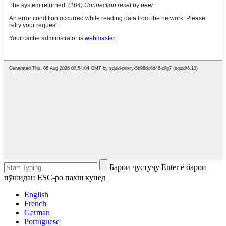
Барои ҷустуҷӯ Enter ё барои
пӯшидан ESC-ро пахш кунед
English
French
German
Portuguese