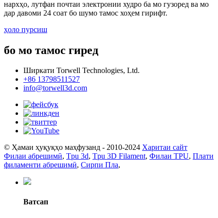
нархҳо, лутфан почтаи электронии худро ба мо гузоред ва мо
дар давоми 24 соат бо шумо тамос хоҳем гирифт.
ҳоло пурсиш
бо мо тамос гиред
Ширкати Torwell Technologies, Ltd.
+86 13798511527
info@torwell3d.com
© Ҳамаи ҳуқуқҳо маҳфузанд - 2010-2024
Харитаи сайт
Филаи абрешимӣ
,
Tpu 3d
,
Tpu 3D Filament
,
Филаи TPU
,
Плати
филаменти абрешимӣ
,
Сирпи Пла
,
Ватсап