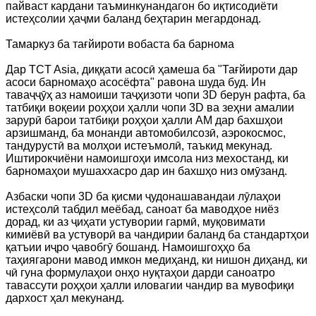
пайваст кардани таъминкунандагон бо иқтисодиёти
истеҳсолии ҳаҷми баланд беҳтарин мегардонад.
Тамаркуз ба тағйироти вобаста ба барнома
Дар TCT Asia, диққати асосӣ ҳамеша ба "Тағйироти дар
асоси барномаҳо асосёфта" равона шуда буд. Ин
таваҷҷӯҳ аз намоиши таҷҳизоти чопи 3D берун рафта, ба
татбиқи воқеии роҳҳои ҳалли чопи 3D ва зеҳни амалии
зарурӣ барои татбиқи роҳҳои ҳалли AM дар бахшҳои
арзишманд, ба монанди автомобилсозӣ, аэрокосмос,
тандурустӣ ва молҳои истеъмолӣ, таъкид мекунад.
Иштирокчиёни намоишгоҳи имсола низ мехостанд, ки
барномаҳои мушаххасро дар ин бахшҳо низ омӯзанд.
Азбаски чопи 3D ба қисми ҷудонашавандаи лӯлаҳои
истеҳсолӣ табдил меёбад, саноат ба маводҳое ниёз
дорад, ки аз ҷиҳати устувории гармӣ, муқовимати
кимиёвӣ ва устуворӣ ва чандирии баланд ба стандартҳои
қатъии иҷро ҷавобгӯ бошанд. Намоишгоҳҳо ба
таҳиягарони мавод имкон медиҳанд, ки нишон диҳанд, ки
чӣ гуна формулаҳои онҳо нуқтаҳои дарди саноатро
тавассути роҳҳои ҳалли иловагии чандир ва мувофиқи
дархост ҳал мекунанд.