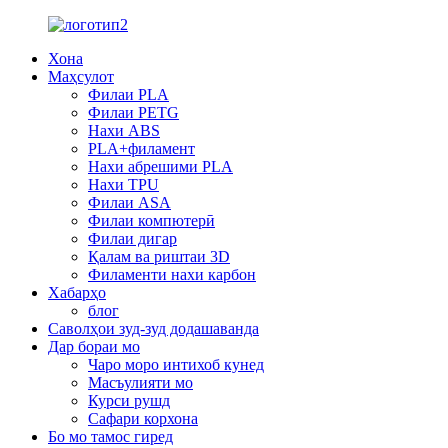
Хона
Маҳсулот
Филаи PLA
Филаи PETG
Нахи ABS
PLA+филамент
Нахи абрешими PLA
Нахи TPU
Филаи ASA
Филаи компютерӣ
Филаи дигар
Қалам ва риштаи 3D
Филаменти нахи карбон
Хабарҳо
блог
Саволҳои зуд-зуд додашаванда
Дар бораи мо
Чаро моро интихоб кунед
Масъулияти мо
Курси рушд
Сафари корхона
Бо мо тамос гиред