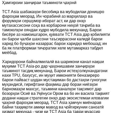
Ҳамгироии занҷираи таъминоти ҷаҳонӣ
TCT Asia шабакаҳои бесобиқа ва мубодилаи донишро
фароҳам меорад. Ин чорабинӣ аз марҳилаҳо ва
форумҳои сершумор иборат аст, ки дар онҳо
мутахассисони соҳа ва корбарони ниҳоӣ таҷриба ва
тамоюлҳои ояндаи худро мубодила мекунанд. Барои
бисёре аз намоишгарон, қуввати TCT Asia дар қобилияти
он барои ҷалби шахсони таъсиррасони калидӣ барои
харид бо буҷаҳои назаррас барои харидҳо мебошад; ин
ба як платформаи тиҷоратии хеле мутамарказ табдил
меёбад.
Харидорони байналмилалӣ ва шарикони канал нақши
муҳими TCT Asia-ро дар ҷаҳонишавии занҷирҳои
таъминот тасдиқ мекунанд. Барои истеҳсолкунандагони
нахи TPU, бахусус, ин муҳит имконияти беназиреро
барои пайваст шудан мустақиман бо дастаҳои гуногуни
муҳандисӣ, гирифтани фаҳмиш дар бораи ниёзҳои
барномаҳои махсус, таъмини каналҳои тақсимот дар
бозорҳои Осиё ва Уқёнуси Ором ва бо ин васила тақвият
додани нақши стратегии онҳо дар экосистемаи иловагии
ҷаҳонӣ фароҳам меорад. TCT Asia ҳамчун миёнарав
байни таҳқиқоти амиқи мавод ва ҷойгиркунии саноатӣ
хизмат мекунад - чизе ки TCT Asia ба таври муассир