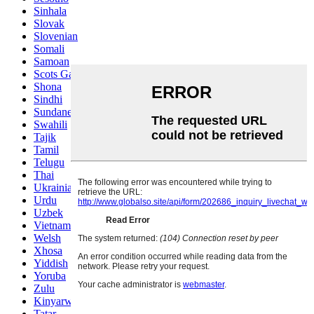
Sinhala
Slovak
Slovenian
Somali
Samoan
Scots Gaelic
Shona
Sindhi
Sundanese
Swahili
Tajik
Tamil
Telugu
Thai
Ukrainian
Urdu
Uzbek
Vietnamese
Welsh
Xhosa
Yiddish
Yoruba
Zulu
Kinyarwanda
Tatar