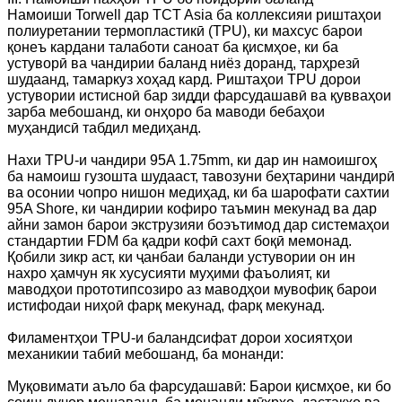
Намоиши Torwell дар TCT Asia ба коллексияи риштаҳои
полиуретании термопластикӣ (TPU), ки махсус барои
қонеъ кардани талаботи саноат ба қисмҳое, ки ба
устуворӣ ва чандирии баланд ниёз доранд, тарҳрезӣ
шудаанд, тамаркуз хоҳад кард. Риштаҳои TPU дорои
устувории истисноӣ бар зидди фарсудашавӣ ва қувваҳои
зарба мебошанд, ки онҳоро ба маводи бебаҳои
муҳандисӣ табдил медиҳанд.
Нахи TPU-и чандири 95A 1.75mm, ки дар ин намоишгоҳ
ба намоиш гузошта шудааст, тавозуни беҳтарини чандирӣ
ва осонии чопро нишон медиҳад, ки ба шарофати сахтии
95A Shore, ки чандирии кофиро таъмин мекунад ва дар
айни замон барои экструзияи боэътимод дар системаҳои
стандартии FDM ба қадри кофӣ сахт боқӣ мемонад.
Қобили зикр аст, ки ҷанбаи баланди устувории он ин
нахро ҳамчун як хусусияти муҳими фаъолият, ки
маводҳои прототипсозиро аз маводҳои мувофиқ барои
истифодаи ниҳоӣ фарқ мекунад, фарқ мекунад.
Филаментҳои TPU-и баландсифат дорои хосиятҳои
механикии табиӣ мебошанд, ба монанди:
Муқовимати аъло ба фарсудашавӣ: Барои қисмҳое, ки бо