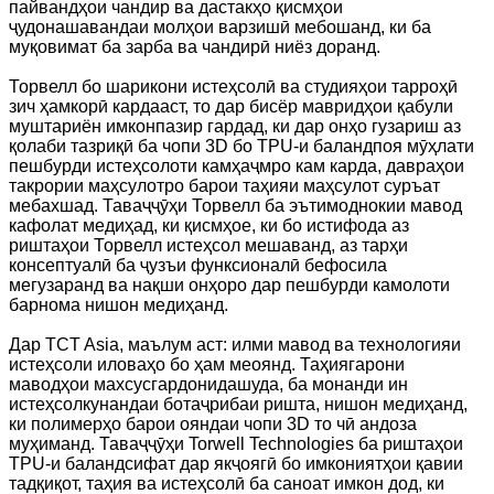
пайвандҳои чандир ва дастакҳо қисмҳои
ҷудонашавандаи молҳои варзишӣ мебошанд, ки ба
муқовимат ба зарба ва чандирӣ ниёз доранд.
Торвелл бо шарикони истеҳсолӣ ва студияҳои тарроҳӣ
зич ҳамкорӣ кардааст, то дар бисёр мавридҳои қабули
муштариён имконпазир гардад, ки дар онҳо гузариш аз
қолаби тазриқӣ ба чопи 3D бо TPU-и баландпоя мӯҳлати
пешбурди истеҳсолоти камҳаҷмро кам карда, давраҳои
такрории маҳсулотро барои таҳияи маҳсулот суръат
мебахшад. Таваҷҷӯҳи Торвелл ба эътимоднокии мавод
кафолат медиҳад, ки қисмҳое, ки бо истифода аз
риштаҳои Торвелл истеҳсол мешаванд, аз тарҳи
консептуалӣ ба ҷузъи функсионалӣ бефосила
мегузаранд ва нақши онҳоро дар пешбурди камолоти
барнома нишон медиҳанд.
Дар TCT Asia, маълум аст: илми мавод ва технологияи
истеҳсоли иловаҳо бо ҳам меоянд. Таҳиягарони
маводҳои махсусгардонидашуда, ба монанди ин
истеҳсолкунандаи ботаҷрибаи ришта, нишон медиҳанд,
ки полимерҳо барои ояндаи чопи 3D то чӣ андоза
муҳиманд. Таваҷҷӯҳи Torwell Technologies ба риштаҳои
TPU-и баландсифат дар якҷоягӣ бо имкониятҳои қавии
тадқиқот, таҳия ва истеҳсолӣ ба саноат имкон дод, ки