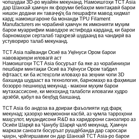
чопшудаи 3D-ро муайян мекунанд. Намоишгоҳи TCT Asia
дар Шанхай ҳамчун як форуми бебаҳои минтақавӣ барои
нишон додани ин таваҷҷӯҳ ба пешрафти мавод хидмат
кард; намоишгароне ба монанди TPU Filament
Manufacturers ин чорабинӣ ҳамчун як имконияти муҳим
барои муаррифии маводҳое истифода карданд, ки барои
барномаҳои серталаб тарҳрезӣ шудаанд ва чандирӣ ва
устувориро талаб мекунанд.
TCT Asia пайванди Осиё ва Уқёнуси Ором барои
навовариҳои иловагӣ аст
Намоишгоҳи TCT Asia босуръат ба яке аз чорабиниҳои
пешбари минтақаи Осиё ва Уқёнуси Ором табдил
ёфтааст, ки ба истеҳсоли иловаҳо ва зеҳнии чопи 3D
бахшида шудааст ва технология, барномаҳо ва фаҳмиши
бозорро пешниҳод мекунад - макони муҳим барои
мутахассисоне, ки мехоҳанд талаботи иловагии худро
арзёбӣ, қабул ва беҳбуд бахшанд.
TCT Asia бо андоза ва доираи фаъолияти худ фарқ
мекунад; ҳазорҳо меҳмонони касбӣ, аз ҷумла тарроҳони
маҳсулот, муҳандисони R&D ва харидорони саноатиро аз
Осиёи Шарқӣ ва Ҷанубу Шарқӣ ҷалб мекунад. Ҳамчун
маркази саноати босуръат рушдёбанда дар саросари
ҷаҳон, ҷойгиршавии он дар Шанхай TCT Asia-ро барои