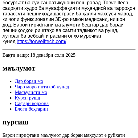
босуръат ба сӯи саноатикунонӣ пеш равад. Torwelltech
садоқати худро ба муваффақияти муҳандисӣ ва тарроҳон
тавассути пешниҳоди дастрасӣ ба ҳалли махсуси мавод,
ки чопи функсионалии 3D-ро имкон медиҳанд, нишон
дод. Барои гирифтани маълумоти бештар дар бораи
пешниҳодҳои риштаҳо ва самти тадқиқот ва рушд,
лутфан ба вебсайти расмии онҳо муроҷиат
кунед:
https://torwelltech.com/
Вақти нашр: 18 декабри соли 2025
маълумот
Дар бораи мо
Чаро моро интихоб кунед
Масъулияти мо
Курси рушд
Сафари корхона
Блоги беҳтарин
пурсиш
Барои гирифтани маълумот дар бораи маҳсулот ё рӯйхати