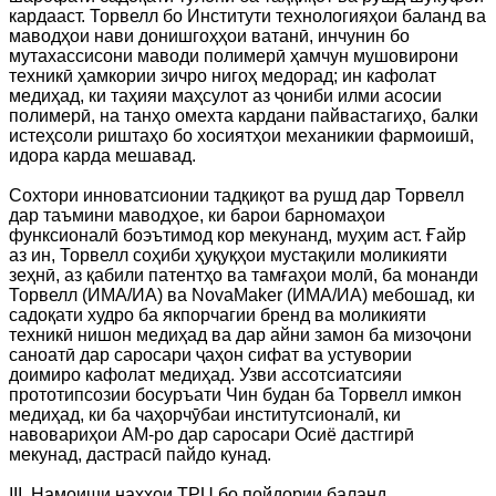
кардааст. Торвелл бо Институти технологияҳои баланд ва
маводҳои нави донишгоҳҳои ватанӣ, инчунин бо
мутахассисони маводи полимерӣ ҳамчун мушовирони
техникӣ ҳамкории зичро нигоҳ медорад; ин кафолат
медиҳад, ки таҳияи маҳсулот аз ҷониби илми асосии
полимерӣ, на танҳо омехта кардани пайвастагиҳо, балки
истеҳсоли риштаҳо бо хосиятҳои механикии фармоишӣ,
идора карда мешавад.
Сохтори инноватсионии тадқиқот ва рушд дар Торвелл
дар таъмини маводҳое, ки барои барномаҳои
функсионалӣ боэътимод кор мекунанд, муҳим аст. Ғайр
аз ин, Торвелл соҳиби ҳуқуқҳои мустақили моликияти
зеҳнӣ, аз қабили патентҳо ва тамғаҳои молӣ, ба монанди
Торвелл (ИМА/ИА) ва NovaMaker (ИМА/ИА) мебошад, ки
садоқати худро ба якпорчагии бренд ва моликияти
техникӣ нишон медиҳад ва дар айни замон ба мизоҷони
саноатӣ дар саросари ҷаҳон сифат ва устувории
доимиро кафолат медиҳад. Узви ассотсиатсияи
прототипсозии босуръати Чин будан ба Торвелл имкон
медиҳад, ки ба чаҳорчӯбаи институтсионалӣ, ки
навовариҳои AM-ро дар саросари Осиё дастгирӣ
мекунад, дастрасӣ пайдо кунад.
III. Намоиши нахҳои TPU бо пойдории баланд