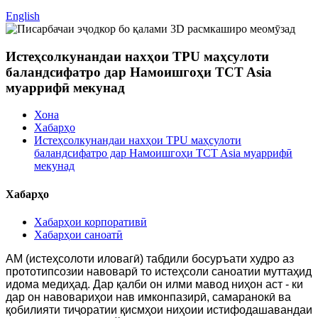
English
Истеҳсолкунандаи нахҳои TPU маҳсулоти
баландсифатро дар Намоишгоҳи TCT Asia
муаррифӣ мекунад
Хона
Хабарҳо
Истеҳсолкунандаи нахҳои TPU маҳсулоти
баландсифатро дар Намоишгоҳи TCT Asia муаррифӣ
мекунад
Хабарҳо
Хабарҳои корпоративӣ
Хабарҳои саноатӣ
AM (истеҳсолоти иловагӣ) табдили босуръати худро аз
прототипсозии навоварӣ то истеҳсоли саноатии муттаҳид
идома медиҳад. Дар қалби он илми мавод ниҳон аст - ки
дар он навовариҳои нав имконпазирӣ, самаранокӣ ва
қобилияти тиҷоратии қисмҳои ниҳоии истифодашавандаи